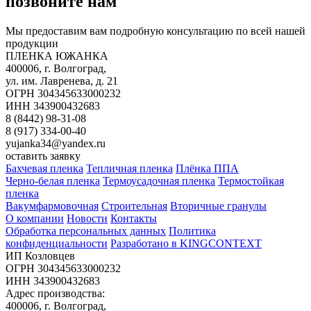
позвоните нам
Мы предоставим вам подробную консультацию по всей нашей
продукции
ПЛЕНКА ЮЖАНКА
400006, г. Волгоград,
ул. им. Лавренева, д. 21
ОГРН 304345633000232
ИНН 343900432683
8 (8442) 98-31-08
8 (917) 334-00-40
yujanka34@yandex.ru
оставить заявку
Бахчевая пленка
Тепличная пленка
Плёнка ППА
Черно-белая пленка
Термоусадочная пленка
Термостойкая
пленка
Вакумфармовочная
Строительная
Вторичные гранулы
О компании
Новости
Контакты
Обработка персональных данных
Политика
конфиденциальности
Разработано в KINGCONTEXT
ИП Козловцев
ОГРН 304345633000232
ИНН 343900432683
Адрес производства:
400006, г. Волгоград,