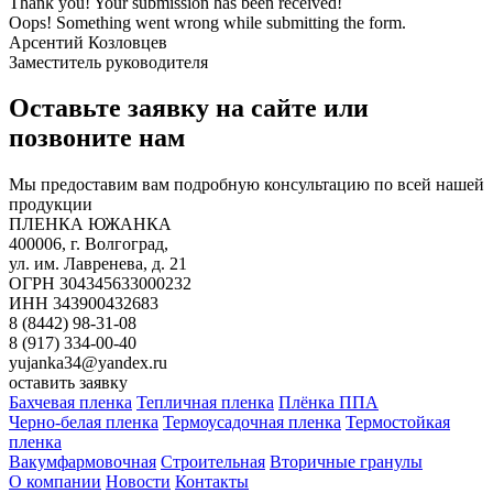
Thank you! Your submission has been received!
Oops! Something went wrong while submitting the form.
Арсентий Козловцев
Заместитель руководителя
Оставьте заявку на сайте или
позвоните нам
Мы предоставим вам подробную консультацию по всей нашей
продукции
ПЛЕНКА ЮЖАНКА
400006, г. Волгоград,
ул. им. Лавренева, д. 21
ОГРН 304345633000232
ИНН 343900432683
8 (8442) 98-31-08
8 (917) 334-00-40
yujanka34@yandex.ru
оставить заявку
Бахчевая пленка
Тепличная пленка
Плёнка ППА
Черно-белая пленка
Термоусадочная пленка
Термостойкая
пленка
Вакумфармовочная
Строительная
Вторичные гранулы
О компании
Новости
Контакты