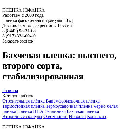
ПЛЕНКА ЮЖАНКА
Работаем с 2000 года
Пленка фасовочная и гранулы ПВД
Доставляем во все регионы России
8 (8442) 98-31-08
8 (917) 334-00-40
Заказать звонок
Бахчевая пленка: высшего,
второго сорта,
стабилизированная
Главная
Каталог плёнок
Строительная плёнка
Вакумформовочная пленка
Термостойкая пленка
Термоусадочная пленка
Черно-белая
плёнка
Плёнка ППА
Тепличная
Бахчевая пленка
Вторичные гранулы
О компании
Новости
Контакты
ПЛЕНКА ЮЖАНКА