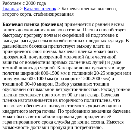
Работаем с 2000 года
Главная
>
Каталог пленок
>
Бахчевая пленка: высшего,
второго сорта, стабилизированная
Бахчевая пленка (бахчевка)
применяется с ранней весны
вплоть до окончания полевого сезона. Пленка способствует
быстрому прогреву почвы и скорейшей её подготовке к
высадке рассады сельскохозяйственных плодовых культур. В
дальнейшем бахчевка препятствует выходу влаги из
прикорневого слоя почвы. Бахчевая пленка может быть
прозрачной, полупрозрачной молочной (для частичной
защиты от воздействия прямых солнечных лучей) и даже
темной вплоть до черной. Как правило выпускается в виде
полотна шириной 800-1500 мм и толщиной 20-25 микрон или
полурукава 600-1000 мм (в развороте 1200-2000 мм) и
толщиной 30-40 микрон. Выбор указанных толщин
обусловлен оптимальной ветроустойчивостью. Расход тонкой
пленки составляет при этом от 90 кг на гектар. Бахчевая
пленка изготавливается из вторичного полиэтилена, что
позволяет обеспечить низкую стоимость укрытия одного
квадратного метра почвы. По требованию заказчика бахчевка
может быть светостабилизирована для продления её
гарантированного срока службы до конца сезона. Имеется
возможность доставки продукции потребителю.